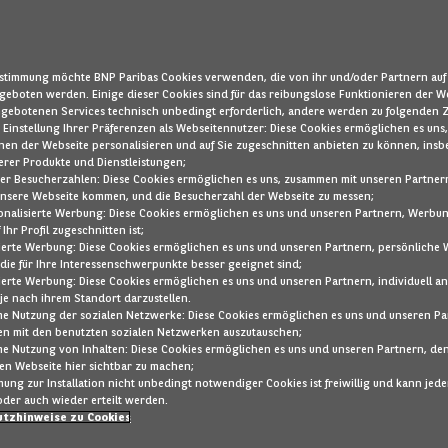
ustimmung möchte BNP Paribas Cookies verwenden, die von ihr und/oder Partnern auf 
geboten werden. Einige dieser Cookies sind für das reibungslose Funktionieren der W
ngebotenen Services technisch unbedingt erforderlich, andere werden zu folgenden
 - Einstellung Ihrer Präferenzen als Webseitennutzer: Diese Cookies ermöglichen es uns,
nen der Webseite personalisieren und auf Sie zugeschnitten anbieten zu können, insb
erer Produkte und Dienstleistungen;
er Besucherzahlen: Diese Cookies ermöglichen es uns, zusammen mit unseren Partnern
 unsere Webseite kommen, und die Besucherzahl der Webseite zu messen;
sonalisierte Werbung: Diese Cookies ermöglichen es uns und unseren Partnern, Werbu
 Ihr Profil zugeschnitten ist;
sierte Werbung: Diese Cookies ermöglichen es uns und unseren Partnern, persönlich
die für Ihre Interessenschwerpunkte besser geeignet sind;
sierte Werbung: Diese Cookies ermöglichen es uns und unseren Partnern, individuell a
e nach ihrem Standort darzustellen.
e Nutzung der sozialen Netzwerke: Diese Cookies ermöglichen es uns und unseren Pa
en mit den benutzten sozialen Netzwerken auszutauschen;
Kennzeichen
142272
e Nutzung von Inhalten: Diese Cookies ermöglichen es uns und unseren Partnern, den
nen Webseite hier sichtbar zu machen;
mmung zur Installation nicht unbedingt notwendiger Cookies ist freiwillig und kann jede
in-Hybrid
Automatik
oder auch wieder erteilt werden.
tzhinweise zu Cookies