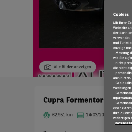
Cookies
Mit Ihrer Z
Webseite an
der darin a
verwendet: ​
und Funktio
Anzeige uns
- Messung d
wie Sie auf
- nicht per
Alle Bilder anzeigen
die nicht auf
- personali
anzubieten, 
- Geolokali
Werbungen j
- Gemeinsam
Cupra Formentor
Information
- Gemeinsam
einer exter
​ Ihre Zusti
62.951 km
14/03/2022
Plug-
widerrufen 
Datenschu