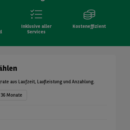
Inklusive aller
Kosteneffizient
d
Services
ählen
grate aus Laufzeit, Laufleistung und Anzahlung.
36 Monate