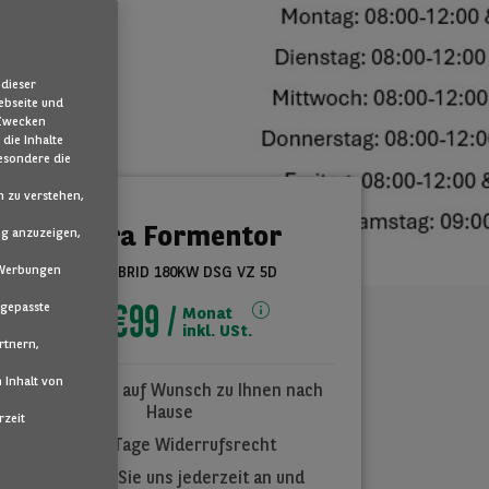
dieser
ebseite und
 Zwecken
 die Inhalte
esondere die
 zu verstehen,
Cupra Formentor
ng anzuzeigen,
e Werbungen
1.4 E-HYBRID 180KW DSG VZ 5D
€99
ngepasste
Monat
ab
inkl. USt.
rtnern,
 Inhalt von
Lieferung auf Wunsch zu Ihnen nach
Hause
rzeit
14 Tage Widerrufsrecht
Rufen Sie uns jederzeit an und