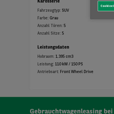
Karosserie
Cookiee
Fahrzeugtyp
:
SUV
Farbe
:
Grau
Anzahl Türen
:
5
Anzahl Sitze
:
5
Leistungsdaten
Hubraum
:
1.395 cm3
Leistung
:
110 kW / 150 PS
Antriebsart
:
Front Wheel Drive
Gebrauchtwagenleasing bei 