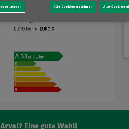
Verbrauch
instellungen
Alle Cookies ablehnen
Alle Cookies 
Kombinierter
:
1.90 l/100 km
CO2
:
33 g/km
EURO Norm
:
EURO 6
A
33
gCO
/km
2
B
C
D
E
F
G
Arval? Eine gute Wahl!