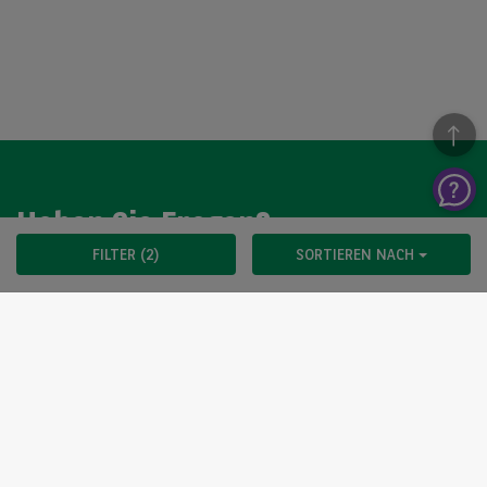
Haben Sie Fragen?
FILTER (2)
SORTIEREN NACH
Wir sind gerne für Sie da. Sie erreichen uns von Montag
bis Donnerstag von 08:00-17:30 Uhr und Freitag von 08:00-
15:00 Uhr. Bitte fragen Sie nach unserer Release
Abteilung.
KONTAKTIEREN SIE UNS