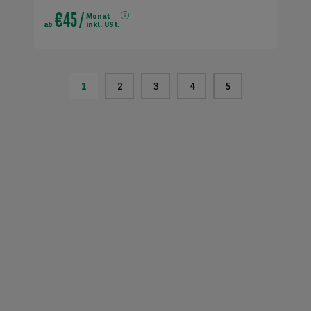
€45
/
Monat
ab
inkl. USt.
1
2
3
4
5