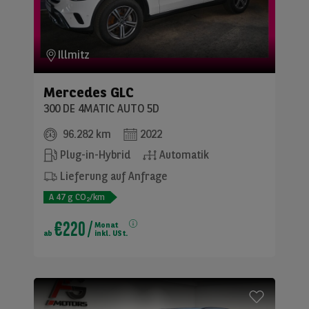
Illmitz
Mercedes
GLC
300 DE 4MATIC AUTO 5D
96.282 km
2022
Plug-in-Hybrid
Automatik
Lieferung auf Anfrage
A
47
g CO
/km
2
€220
/
Monat
ab
inkl. USt.