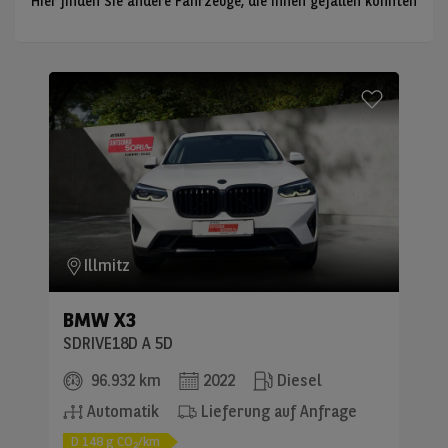
Hier finden Sie andere Fahrzeuge, die Ihnen gefallen könnten
Illmitz
BMW
X3
SDRIVE18D A 5D
96.932 km
2022
Diesel
Automatik
Lieferung auf Anfrage
D
148
g CO
/km
2