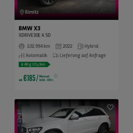
Illmitz
BMW
X3
XDRIVE30E A 5D
102.994 km
2022
Hybrid
Automatik
Lieferung auf Anfrage
A
46
g CO
/km
2
€185
/
Monat
ab
inkl. USt.