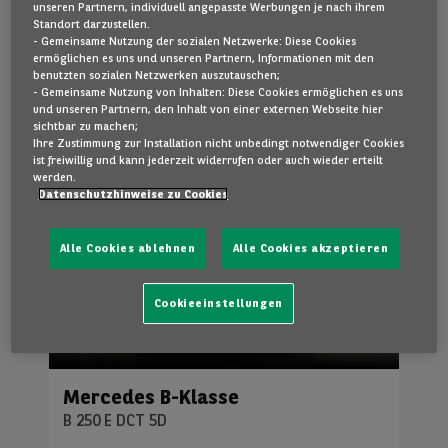
Automatik
Lieferung auf Anfrage
unseren Partnern, individuell angepasste Werbungen je nach ihrem
Standort darzustellen.
C
128
g CO
/km
2
- Gemeinsame Nutzung der sozialen Netzwerke: Diese Cookies
ermöglichen es uns und unseren Partnern, Informationen mit den
€155
/
Monat
benutzten sozialen Netzwerken auszutauschen;
ab
inkl. USt.
- Gemeinsame Nutzung von Inhalten: Diese Cookies ermöglichen es uns
und unseren Partnern, den Inhalt von einer externen Webseite hier
sichtbar zu machen;
​ Ihre Zustimmung zur Installation nicht unbedingt notwendiger Cookies
ist freiwillig und kann jederzeit widerrufen oder auch wieder erteilt
werden.
Datenschutzhinweise zu Cookies
Alle Cookies ablehnen
Alle Cookies akzeptieren
Cookieeinstellungen
Illmitz
Mercedes
B-Klasse
B 250 E DCT 5D