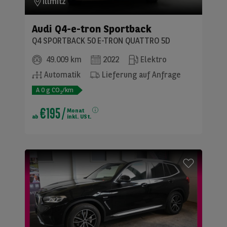
Illmitz
Audi
Q4-e-tron Sportback
Q4 SPORTBACK 50 E-TRON QUATTRO 5D
49.009 km
2022
Elektro
Automatik
Lieferung auf Anfrage
A
0
g CO
/km
2
€195
/
Monat
ab
inkl. USt.