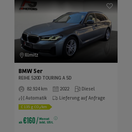
Illmitz
BMW
5er
REIHE 520D TOURING A 5D
82.924 km
2022
Diesel
Automatik
Lieferung auf Anfrage
C
135
g CO
/km
2
€160
/
Monat
ab
inkl. USt.