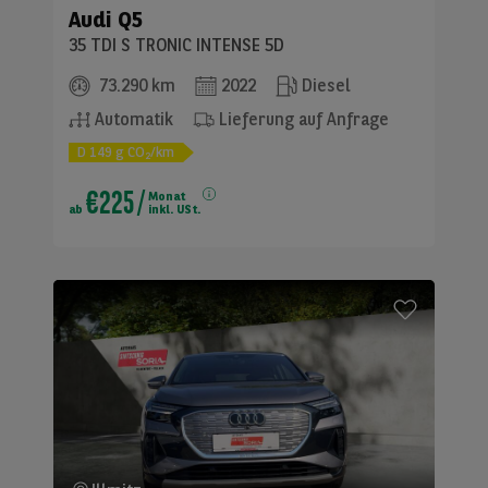
Audi
Q5
35 TDI S TRONIC INTENSE 5D
73.290 km
2022
Diesel
Automatik
Lieferung auf Anfrage
D
149
g CO
/km
2
€225
/
Monat
ab
inkl. USt.