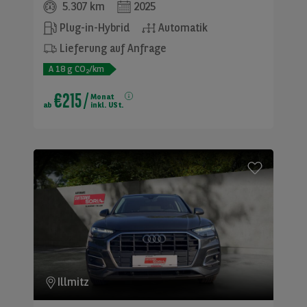
5.307 km
2025
Plug-in-Hybrid
Automatik
Lieferung auf Anfrage
A
18
g CO
/km
2
€215
/
Monat
ab
inkl. USt.
Illmitz