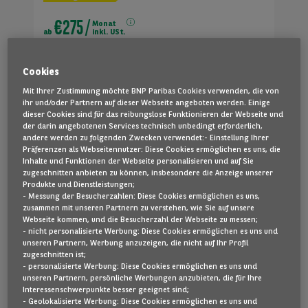
€275
/
Monat
ab
inkl. USt.
Cookies
Mit Ihrer Zustimmung möchte BNP Paribas Cookies verwenden, die von
ihr und/oder Partnern auf dieser Webseite angeboten werden. Einige
dieser Cookies sind für das reibungslose Funktionieren der Webseite und
der darin angebotenen Services technisch unbedingt erforderlich,
andere werden zu folgenden Zwecken verwendet: ​ - Einstellung Ihrer
Präferenzen als Webseitennutzer: Diese Cookies ermöglichen es uns, die
Inhalte und Funktionen der Webseite personalisieren und auf Sie
zugeschnitten anbieten zu können, insbesondere die Anzeige unserer
Produkte und Dienstleistungen;
- Messung der Besucherzahlen: Diese Cookies ermöglichen es uns,
Illmitz
zusammen mit unseren Partnern zu verstehen, wie Sie auf unsere
Webseite kommen, und die Besucherzahl der Webseite zu messen;
- nicht personalisierte Werbung: Diese Cookies ermöglichen es uns und
unseren Partnern, Werbung anzuzeigen, die nicht auf Ihr Profil
Skoda
Octavia
zugeschnitten ist;
2.0 TDI 200 PS RS COMBI DSG 5D
- personalisierte Werbung: Diese Cookies ermöglichen es uns und
unseren Partnern, persönliche Werbungen anzubieten, die für Ihre
70.947 km
2023
Diesel
Interessenschwerpunkte besser geeignet sind;
- Geolokalisierte Werbung: Diese Cookies ermöglichen es uns und