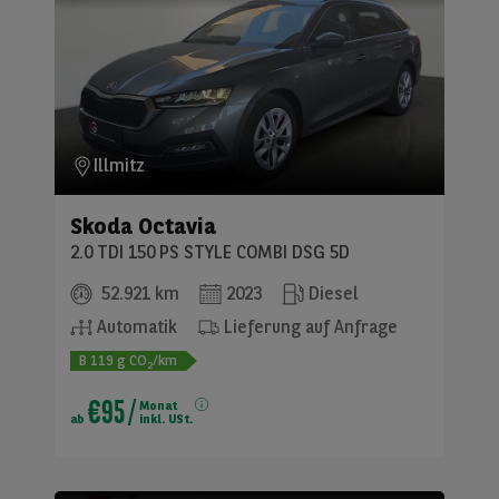
Illmitz
Skoda
Octavia
2.0 TDI 150 PS STYLE COMBI DSG 5D
52.921 km
2023
Diesel
Automatik
Lieferung auf Anfrage
B
119
g CO
/km
2
€95
/
Monat
ab
inkl. USt.