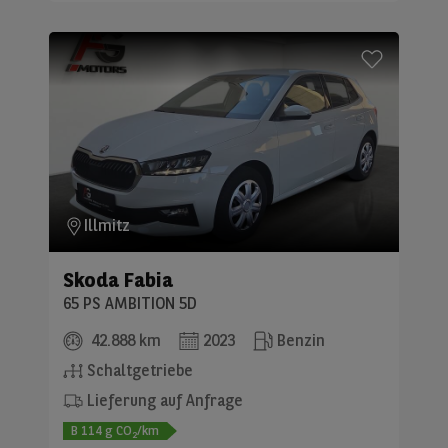
Illmitz
Skoda
Fabia
65 PS AMBITION 5D
42.888 km
2023
Benzin
Schaltgetriebe
Lieferung auf Anfrage
B
114
g CO
/km
2