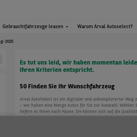
Gebrauchtfahrzeuge leasen
Warum Arval Autoselect?
ng-2025
Es tut uns leid, wir haben momentan leid
Ihren Kriterien entspricht.
50 Finden Sie Ihr Wunschfahrzeug
Arval AutoSelect ist ein digitaler und unkomplizierter Weg 
– wir haben eine Menge Autos für Sie zur Auswahl. Wählen S
liefern es Ihnen nach Hause. Sie können sich auf die Qualitä
sorgfältig aus und achten dabei auf Alter, Kilometerstand, 
unseren Fahrzeugen um ehemalige Leasingfahrzeuge handelt
Sie sicher sein, dass sie ordnungsgemäß gepflegt und gewa
reicht, bieten wir Ihnen auch eine Reihe flexibler Zahlungsm