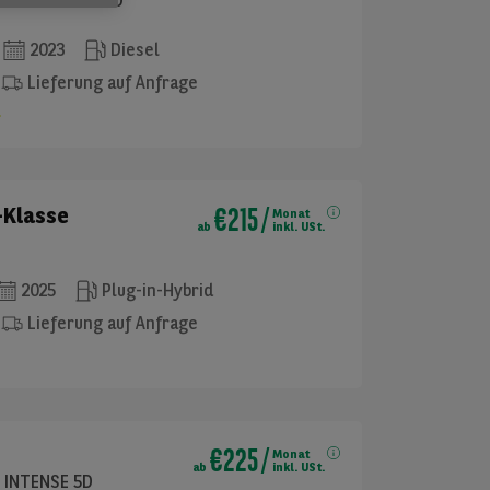
RS COMBI DSG 5D
2023
Diesel
Lieferung auf Anfrage
€215
/
-Klasse
Monat
ab
inkl. USt.
2025
Plug-in-Hybrid
Lieferung auf Anfrage
€225
/
Monat
ab
inkl. USt.
C INTENSE 5D