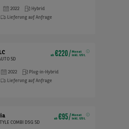
2022
Hybrid
Lieferung auf Anfrage
€220
/
LC
Monat
ab
inkl. USt.
AUTO 5D
2022
Plug-in-Hybrid
Lieferung auf Anfrage
€95
/
ia
Monat
ab
inkl. USt.
 STYLE COMBI DSG 5D