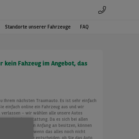
Standorte unserer Fahrzeuge
FAQ
er kein Fahzeug im Angebot, das
zu Ihrem nächsten Traumauto. Es ist sehr einfach
ie einfach online ein Fahrzeug aus und wir
t verlassen – wir wählen alle unsere Autos
Zustand und Ausstattung. Da es sich bei allen
, die wir also von Anfang an besitzen, können
rtet wurden. Und wenn das alles noch nicht
öglichkeiten – Sie entscheiden, ob Sie das Auto