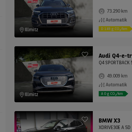
73.290 km
Automatik
D
149
g CO
/km
Illmitz
2
Audi
Q4-e-t
Q4 SPORTBACK 
49.009 km
Automatik
A
0
g CO
/km
Illmitz
2
BMW
X3
XDRIVE30E A 5D