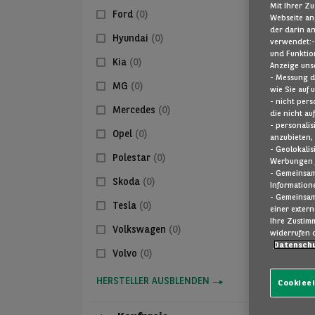
Mit Ihrer Z
Ford
(0)
Webseite an
der darin a
Hyundai
(0)
verwendet: ​
und Funktio
Kia
(0)
Anzeige uns
- Messung d
MG
(0)
wie Sie auf
- nicht per
Mercedes
(0)
die nicht auf
- personali
Opel
(0)
anzubieten, 
- Geolokali
Polestar
(0)
Werbungen j
- Gemeinsam
Skoda
(0)
Information
- Gemeinsam
Tesla
(0)
einer exter
​ Ihre Zusti
Volkswagen
(0)
widerrufen 
Datenschu
Volvo
(0)
HERSTELLER AUSBLENDEN
Cookiee