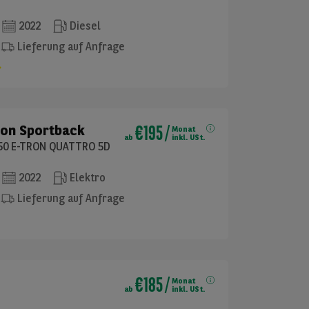
2022
Diesel
Lieferung auf Anfrage
€195
/
ron Sportback
Monat
ab
inkl. USt.
50 E-TRON QUATTRO 5D
2022
Elektro
Lieferung auf Anfrage
€185
/
Monat
ab
inkl. USt.