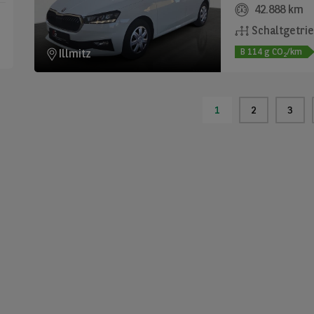
42.888 km
Schaltgetri
B
114
g CO
/km
Illmitz
2
1
2
3