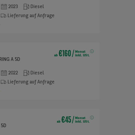
2023
Diesel
Lieferung auf Anfrage
€160
/
Monat
ab
inkl. USt.
RING A 5D
2022
Diesel
Lieferung auf Anfrage
€45
/
Monat
ab
inkl. USt.
 5D