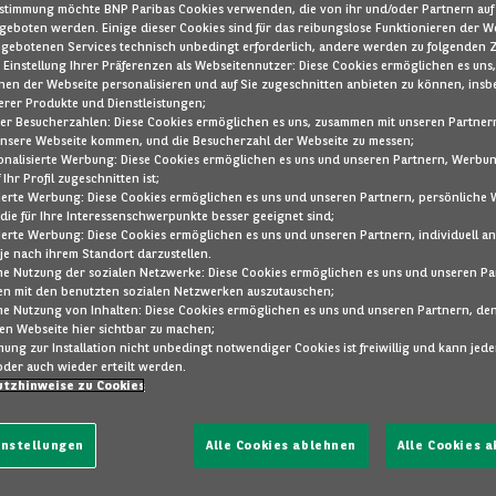
ustimmung möchte BNP Paribas Cookies verwenden, die von ihr und/oder Partnern auf 
kaufen, finanzieren oder leasen.
geboten werden. Einige dieser Cookies sind für das reibungslose Funktionieren der W
ngebotenen Services technisch unbedingt erforderlich, andere werden zu folgenden
Byd Seal-6-Touring-2025
 - Einstellung Ihrer Präferenzen als Webseitennutzer: Diese Cookies ermöglichen es uns,
nen der Webseite personalisieren und auf Sie zugeschnitten anbieten zu können, insb
erer Produkte und Dienstleistungen;
Hier finden Sie andere Fahrzeuge, d
er Besucherzahlen: Diese Cookies ermöglichen es uns, zusammen mit unseren Partnern
 unsere Webseite kommen, und die Besucherzahl der Webseite zu messen;
sonalisierte Werbung: Diese Cookies ermöglichen es uns und unseren Partnern, Werbu
 Ihr Profil zugeschnitten ist;
sierte Werbung: Diese Cookies ermöglichen es uns und unseren Partnern, persönlich
die für Ihre Interessenschwerpunkte besser geeignet sind;
BMW
X3
sierte Werbung: Diese Cookies ermöglichen es uns und unseren Partnern, individuell a
SDRIVE18D A 5D
e nach ihrem Standort darzustellen.
e Nutzung der sozialen Netzwerke: Diese Cookies ermöglichen es uns und unseren Pa
en mit den benutzten sozialen Netzwerken auszutauschen;
96.932 km
e Nutzung von Inhalten: Diese Cookies ermöglichen es uns und unseren Partnern, den
nen Webseite hier sichtbar zu machen;
Automatik
mmung zur Installation nicht unbedingt notwendiger Cookies ist freiwillig und kann jede
oder auch wieder erteilt werden.
D
148
g CO
/km
Illmitz
2
tzhinweise zu Cookies
instellungen
Alle Cookies ablehnen
Alle Cookies 
Skoda
Octav