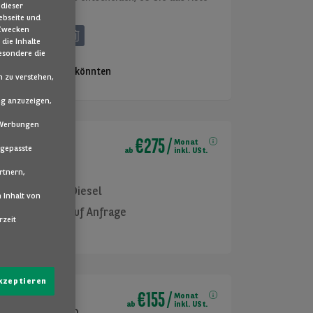
dieser
ebseite und
 Zwecken
ALLE LÖSCHEN
 die Inhalte
esondere die
ie Ihnen gefallen könnten
 zu verstehen,
ng anzuzeigen,
e Werbungen
€275
/
Monat
ngepasste
ab
inkl. USt.
rtnern,
2022
Diesel
 Inhalt von
Lieferung auf Anfrage
rzeit
akzeptieren
€155
/
ia
Monat
ab
inkl. USt.