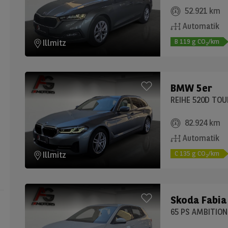
52.921 km
Automatik
B
119
g CO
/km
Illmitz
2
BMW
5er
REIHE 520D TOU
82.924 km
Automatik
C
135
g CO
/km
Illmitz
2
Skoda
Fabia
65 PS AMBITION