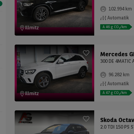
102.994 km
Automatik
A
46
g CO
/km
Illmitz
2
Mercedes
G
300 DE 4MATIC 
96.282 km
Automatik
A
47
g CO
/km
Illmitz
2
Skoda
Octav
2.0 TDI 150 PS