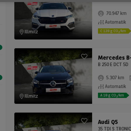
2.0 TDI 200 PS 
70.947 km
Automatik
C
128
g CO
/km
Illmitz
2
Mercedes
B
B 250 E DCT 5D
5.307 km
Automatik
A
18
g CO
/km
Illmitz
2
Audi
Q5
35 TDI S TRONI